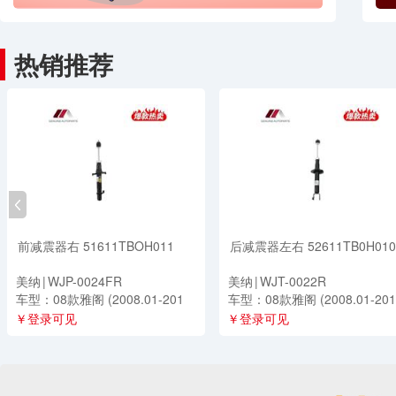
油水分离器
节气门
热销推荐
发动机其它
进气管
制动卡钳
摆动半轴
前减震器右 51611TBOH011
后减震器左右 52611TB0H010
其他
美纳
|
WJP-0024FR
美纳
|
WJT-0022R
车型：08款雅阁 (2008.01-201
三元催化
车型：08款雅阁 (2008.01-201
3.12)
3.12)
￥登录可见
￥登录可见
雨刮